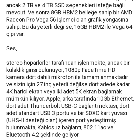
ancak 2 TB ve 4 TB SSD seçenekleri isteğe bağlı
mevcut. Ve sonra 8GB HBM2 belleğe sahip bir AMD
Radeon Pro Vega 56 işlemci olan grafik yongasına
sahip. Bu da yeterli değilse, 16GB HBM2 ile Vega 64
çipi var.
Ses,
stereo hoparlörler tarafından işlenmekte, ancak bir
kulaklık girişi bulunuyor, 1080p FaceTime HD
kamera dört dahili mikrofon ile tamamlanmaktadır
ve sizin için 27 inç yeterli değilse dört adede kadar
4K harici ekran veya iki adet 5K ekran bağlamak
mümkün kılıyor. Apple, arka tarafında 10Gb Ethernet,
dört adet Thunderbolt USB-C bağlantı noktası, dört
adet standart USB 3 portu ve bir SDXC kart yuvası
(UHS-II desteği olan) içeren port yerleştirmiş
bulunmakta, Kablosuz bağlantı, 802.11ac ve
Bluetooth 4.2 şeklinde geliyor.