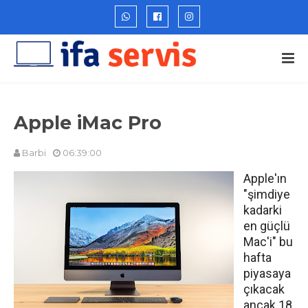
Apple iMac Pro
Barbi
06:39:00
Apple'ın
"şimdiye
kadarki
en güçlü
Mac'i" bu
hafta
piyasaya
çıkacak
ancak 18