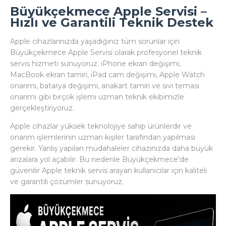
Büyükçekmece Apple Servisi –
Hızlı ve Garantili Teknik Destek
Apple cihazlarınızda yaşadığınız tüm sorunlar için
Büyükçekmece Apple Servisi olarak profesyonel teknik
servis hizmeti sunuyoruz. iPhone ekran değişimi,
MacBook ekran tamiri, iPad cam değişimi, Apple Watch
onarımı, batarya değişimi, anakart tamiri ve sıvı teması
onarımı gibi birçok işlemi uzman teknik ekibimizle
gerçekleştiriyoruz.
Apple cihazlar yüksek teknolojiye sahip ürünlerdir ve
onarım işlemlerinin uzman kişiler tarafından yapılması
gerekir. Yanlış yapılan müdahaleler cihazınızda daha büyük
arızalara yol açabilir. Bu nedenle Büyükçekmece'de
güvenilir Apple teknik servis arayan kullanıcılar için kaliteli
ve garantili çözümler sunuyoruz.