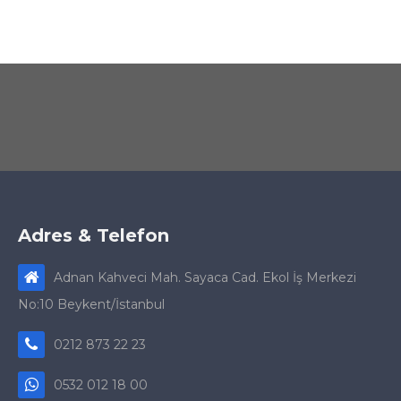
Adres & Telefon
Adnan Kahveci Mah. Sayaca Cad. Ekol İş Merkezi
No:10 Beykent/İstanbul
0212 873 22 23
0532 012 18 00